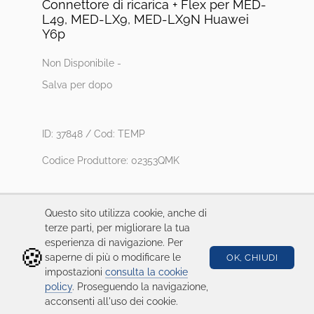
Connettore di ricarica + Flex per MED-
L49, MED-LX9, MED-LX9N Huawei
Y6p
Non Disponibile -
Salva per dopo
ID: 37848 / Cod: TEMP
Codice Produttore: 02353QMK
Questo sito utilizza cookie, anche di
Compatibilità
terze parti, per migliorare la tua
Huawei
Y6p
esperienza di navigazione. Per
🍪
saperne di più o modificare le
Note
OK, CHIUDI
Serviceware
impostazioni
consulta la cookie
policy
. Proseguendo la navigazione,
acconsenti all'uso dei cookie.