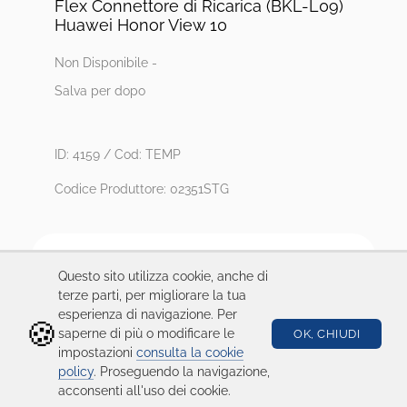
Flex Connettore di Ricarica (BKL-L09)
Huawei Honor View 10
Non Disponibile -
Salva per dopo
ID: 4159 / Cod: TEMP
Codice Produttore: 02351STG
Compatibilità
Questo sito utilizza cookie, anche di
Honor
View 10
terze parti, per migliorare la tua
esperienza di navigazione. Per
Note
🍪
serviceware | COMPATIBILITA: Honor View 10
saperne di più o modificare le
OK, CHIUDI
(BKL-L09)
impostazioni
consulta la cookie
policy
. Proseguendo la navigazione,
acconsenti all'uso dei cookie.