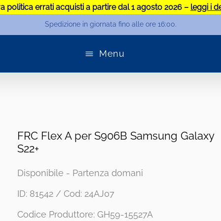
 politica errati acquisti a partire dal 1 agosto 2026 –
leggi i d
Spedizione in giornata fino alle ore 16:00.
Menu
FRC Flex A per S906B Samsung Galaxy
S22+
Disponibile - Partenza domani
ID: 81542 / Cod: 24AJ07
Codice Produttore: GH59-15527A