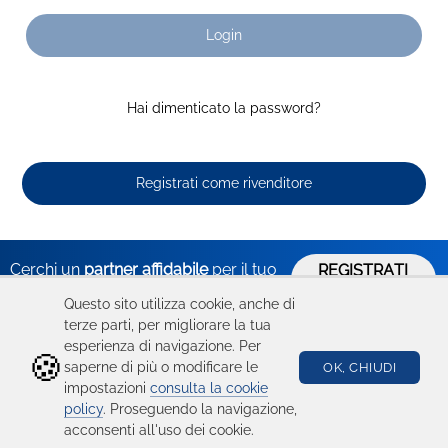
Login
Hai dimenticato la password?
Registrati come rivenditore
Cerchi un
partner affidabile
per il tuo
REGISTRATI
ORA
business?
Questo sito utilizza cookie, anche di
terze parti, per migliorare la tua
esperienza di navigazione. Per
🍪
Hai bisogno
Catalogo
Seguici su
saperne di più o modificare le
OK, CHIUDI
impostazioni
consulta la cookie
di aiuto?
Ricambi
policy
. Proseguendo la navigazione,
acconsenti all'uso dei cookie.
Condizioni d'uso
Device