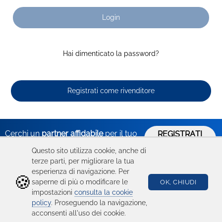
Login
Hai dimenticato la password?
Registrati come rivenditore
Cerchi un
partner affidabile
per il tuo
REGISTRATI
ORA
business?
Questo sito utilizza cookie, anche di
terze parti, per migliorare la tua
esperienza di navigazione. Per
🍪
Hai bisogno
Catalogo
Seguici su
saperne di più o modificare le
OK, CHIUDI
impostazioni
consulta la cookie
di aiuto?
Ricambi
policy
. Proseguendo la navigazione,
acconsenti all'uso dei cookie.
Condizioni d'uso
Device