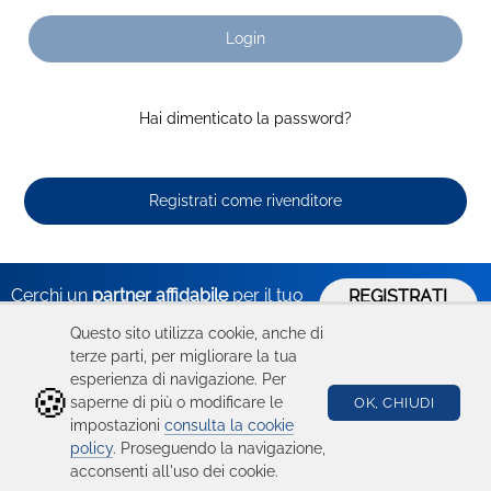
Login
Hai dimenticato la password?
Registrati come rivenditore
Cerchi un
partner affidabile
per il tuo
REGISTRATI
ORA
business?
Questo sito utilizza cookie, anche di
terze parti, per migliorare la tua
esperienza di navigazione. Per
🍪
Hai bisogno
Catalogo
Seguici su
saperne di più o modificare le
OK, CHIUDI
impostazioni
consulta la cookie
di aiuto?
Ricambi
policy
. Proseguendo la navigazione,
acconsenti all'uso dei cookie.
Condizioni d'uso
Device