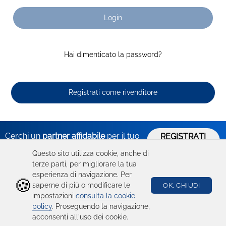
Login
Hai dimenticato la password?
Registrati come rivenditore
Cerchi un
partner affidabile
per il tuo
REGISTRATI
ORA
business?
Questo sito utilizza cookie, anche di
terze parti, per migliorare la tua
esperienza di navigazione. Per
🍪
Hai bisogno
Catalogo
Seguici su
saperne di più o modificare le
OK, CHIUDI
impostazioni
consulta la cookie
di aiuto?
Ricambi
policy
. Proseguendo la navigazione,
acconsenti all'uso dei cookie.
Condizioni d'uso
Device