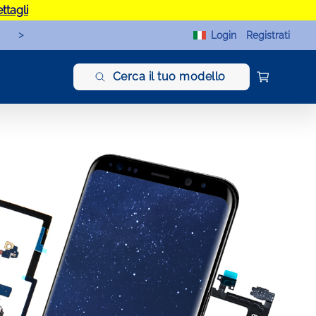
ettagli
>
Login
Registrati
Cerca il tuo modello